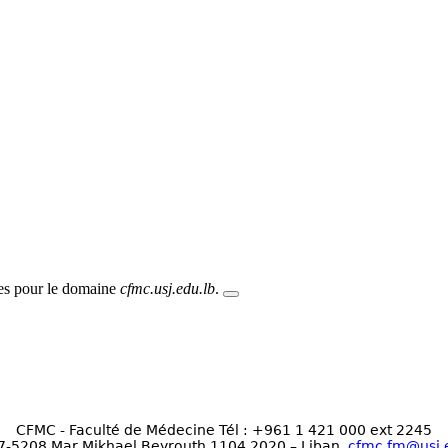
ières
kies pour le domaine
cfmc.usj.edu.lb
.
CFMC - Faculté de Médecine Tél : +961 1 421 000 ext 2245
17-5208 Mar Mikhael Beyrouth 1104 2020 – Liban.
cfmc.fm@usj.