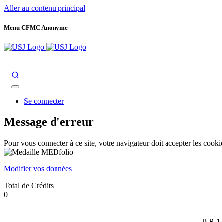
Aller au contenu principal
Menu CFMC Anonyme
Je fais un don
Je fais un don
Aides financières
Aides financ
Se connecter
Message d'erreur
Pour vous connecter à ce site, votre navigateur doit accepter les coo
Modifier vos données
Total de Crédits
0
B.P. 